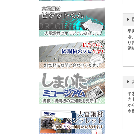
平
場
り
鋼
平
内
か
今