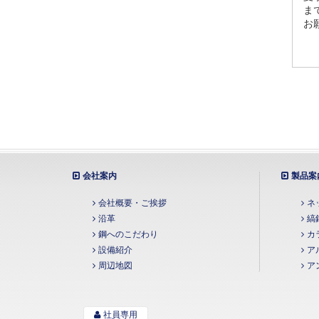
ま
お
会社案内
製品案
会社概要・ご挨拶
ネ
沿革
縞
鋼へのこだわり
カ
設備紹介
ア
周辺地図
ア
社員専用