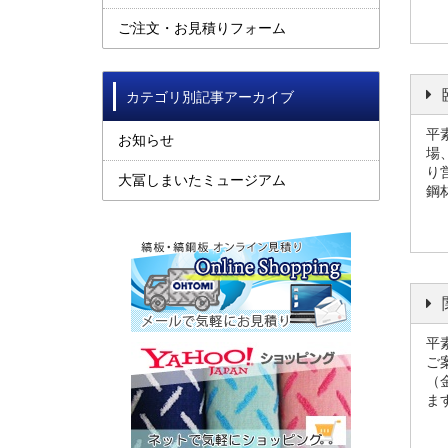
ご注文・お見積りフォーム
カテゴリ別記事アーカイブ
平
お知らせ
場
り
大冨しまいたミュージアム
鋼
平
ご
（
ま