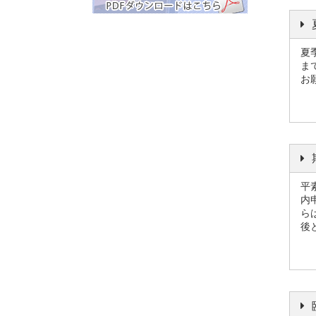
夏
ま
お
平
内
ら
後