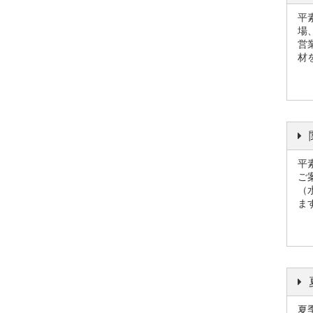
平
場
営
材
平
ご
（
ま
夏