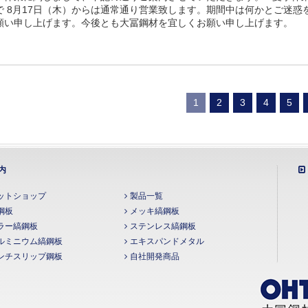
で 8月17日（木）からは通常通り営業致します。期間中は何かとご迷
願い申し上げます。今後とも大冨鋼材を宜しくお願い申し上げます。
1
2
3
4
5
内
ットショップ
製品一覧
鋼板
メッキ縞鋼板
ラー縞鋼板
ステンレス縞鋼板
ルミニウム縞鋼板
エキスパンドメタル
ンチスリップ鋼板
自社開発商品