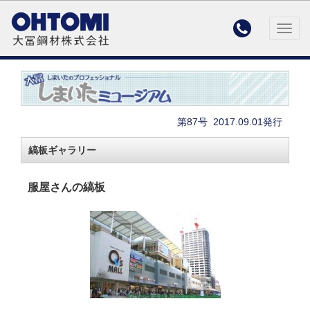

Togg
navig
第87号
2017.09.01発行
縞板ギャラリー
服屋さんの縞板