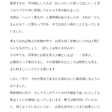
唐突ですが、戸川純という人が「おしりだって洗ってほしい」と言
うセリフでＣＭに登場してから３５年が経ちました。
当初は「へぇー！変なの」と違和感がありましたが、それが「どん
なんかな？」に変わって行き、今では当たり前のこととなってしま
いました。
考えてみれば地上の生物の中で、お尻を拭く生物というのは人間く
らいなものでしょう。（詳しくは知りませんが）
その中でも、日常的にお尻を洗う人種といえば・・・日本人。
お風呂だって毎日入るし、その清潔好きなところは特性とも言え、
また好ましいことだとも思います。
しかし一方で、それが弱点であるかも知れないと最近感じるように
なりました。
時折海外に出て、そしてそこがアメリカの大都会であったとしても
私はトイレが億劫になってしまいます。嘗ては毎日拭いていたの
に、弱くなっているというか・・お尻を甘やかしてきた結果という