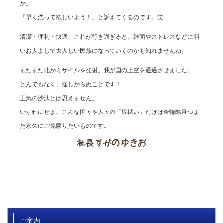
か。
「早く洗って欲しいよう！」と訴えてくるのです。笑
清潔・便利・快適、これが行き過ぎると、雑菌やストレスなどに弱
いお人よしで大人しい民族になっていくのかも知れませんね。
またまた北がミサイルを発射。我が国の上空を通過させました。
とんでもなく、怪しからぬことです！
正気の沙汰とは思えません。
いずれにせよ、こんな国々や人々の「尻拭い」だけは金輪際且つま
た永久にご免蒙りたいものです。
ご案内