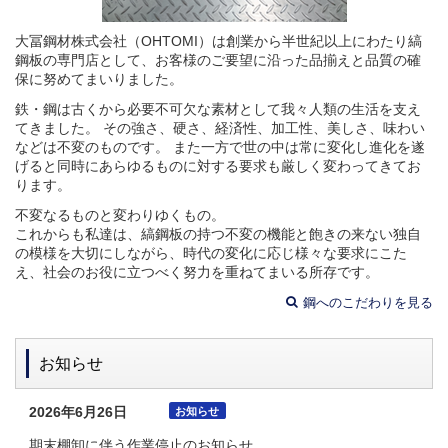
大冨鋼材株式会社（OHTOMI）は創業から半世紀以上にわたり縞
鋼板の専門店として、お客様のご要望に沿った品揃えと品質の確
保に努めてまいりました。
鉄・鋼は古くから必要不可欠な素材として我々人類の生活を支え
てきました。 その強さ、硬さ、経済性、加工性、美しさ、味わい
などは不変のものです。 また一方で世の中は常に変化し進化を遂
げると同時にあらゆるものに対する要求も厳しく変わってきてお
ります。
不変なるものと変わりゆくもの。
これからも私達は、縞鋼板の持つ不変の機能と飽きの来ない独自
の模様を大切にしながら、時代の変化に応じ様々な要求にこた
え、社会のお役に立つべく努力を重ねてまいる所存です。
鋼へのこだわりを見る
お知らせ
2026年6月26日
お知らせ
期末棚卸に伴う作業停止のお知らせ