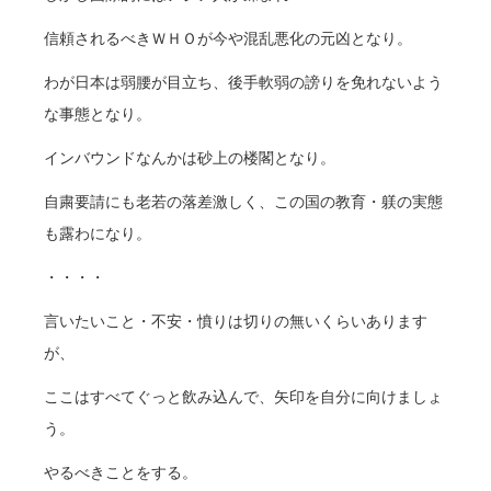
信頼されるべきＷＨＯが今や混乱悪化の元凶となり。
わが日本は弱腰が目立ち、後手軟弱の謗りを免れないよう
な事態となり。
インバウンドなんかは砂上の楼閣となり。
自粛要請にも老若の落差激しく、この国の教育・躾の実態
も露わになり。
・・・・
言いたいこと・不安・憤りは切りの無いくらいあります
が、
ここはすべてぐっと飲み込んで、矢印を自分に向けましょ
う。
やるべきことをする。