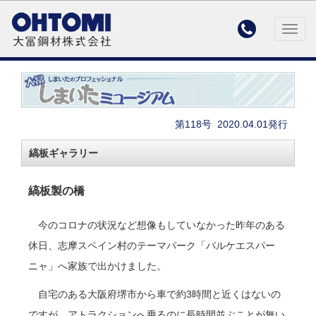

Togg
navig
第118号
2020.04.01発行
縞板ギャラリー
縞板製の橋
今のコロナの状況など想像もしていなかった昨年のある
休日、志摩スペイン村のテーマパーク「パルケエスパー
ニャ」へ家族で出かけました。
自宅のある大阪府堺市から車で約3時間と近くはないの
ですが、アトラクションへ乗るのに長時間並ぶことが無い