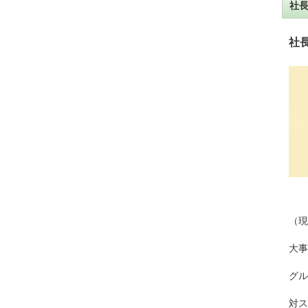
社
社
（現
大事
グル
対ス