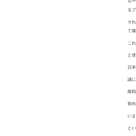
ルー
るプ
それ
て痛
これ
と述
日本
誠に
敗戦
前向
いま
とい