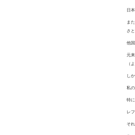
日本
また
さと
他国
元来
（よ
しか
私の
特に
レフ
それ