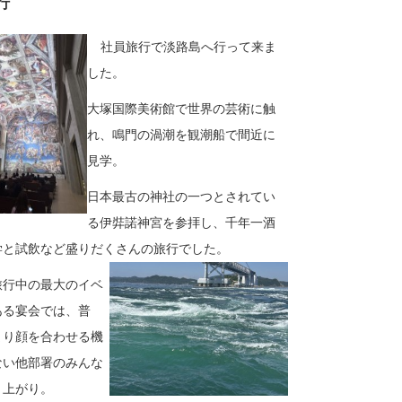
行
社員旅行で淡路島へ行って来ま
した。
大塚国際美術館で世界の芸術に触
れ、鳴門の渦潮を観潮船で間近に
見学。
日本最古の神社の一つとされてい
る伊弉諾神宮を参拝し、千年一酒
学と試飲など
盛りだくさんの旅行でした。
旅行中の最大のイベ
ある宴会では、普
まり顔を合わせる機
ない
他部署のみんな
り上がり。