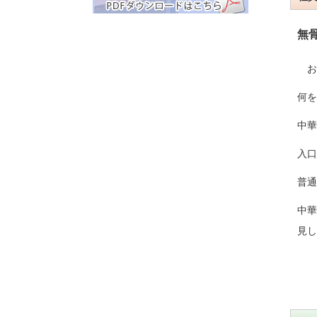
無
お
何を
中華
入口
普通
中華
見し