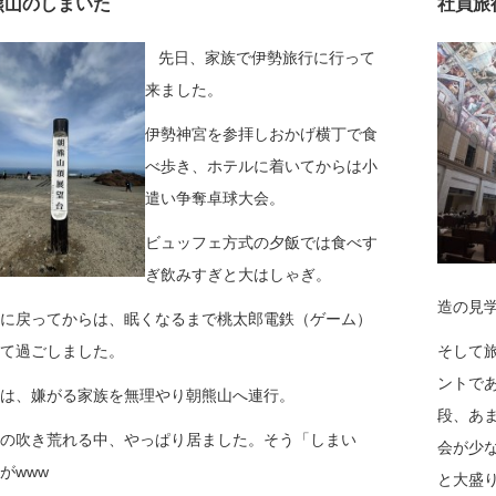
熊山のしまいた
社員旅
先日、家族で伊勢旅行に行って
来ました。
伊勢神宮を参拝しおかげ横丁で食
べ歩き、ホテルに着いてからは小
遣い争奪卓球大会。
ビュッフェ方式の夕飯では食べす
ぎ飲みすぎと大はしゃぎ。
造の見
に戻ってからは、眠くなるまで桃太郎電鉄（ゲーム）
て過ごしました。
そして
ントで
は、嫌がる家族を無理やり朝熊山へ連行。
段、あ
の吹き荒れる中、やっぱり居ました。そう「しまい
会が少
がwww
と大盛