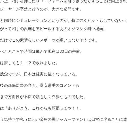
ル上、相手を押したりユニフォームを引っ張ったりすることは禁止され
レーヤーが平然と行うのか。大きな疑問です。
と同時にシミュレーションというのか、特に強くヒットもしていない（
がって相手の反則をアピールするあのオゾマシク醜い場面。
だけでこの素晴らしいスポーツが嫌いになりそうです。
べたところで時間は飛んで現在は30日の午前。
は惜しくも１－２で敗れました。
残念ですが、日本は確実に強くなっている。
後の森保監督の弁も、堂安選手のコメントも
きで方向性が不変で頼もしく立派なものでした。
は「ありがとう、これからも頑張ってや！！」
う気持ちで私（にわか金魚の糞サッカーファン）は日常に戻ることに致