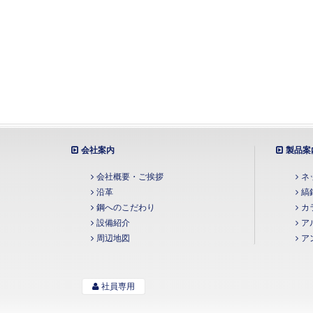
会社案内
製品案
会社概要・ご挨拶
ネ
沿革
縞
鋼へのこだわり
カ
設備紹介
ア
周辺地図
ア
社員専用