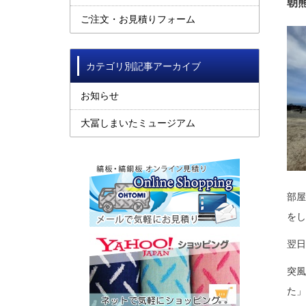
朝
ご注文・お見積りフォーム
カテゴリ別記事アーカイブ
お知らせ
大冨しまいたミュージアム
部屋
をし
翌日
突風
た」