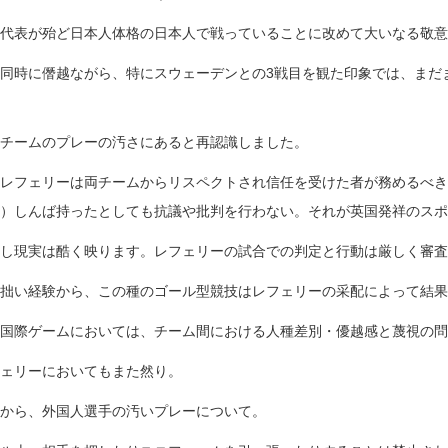
代表が殆ど日本人体格の日本人で戦っていることに改めて大いなる敬意
同時に僭越ながら、特にスウェーデンとの3戦目を観た印象では、まだ
チームのプレーの汚さにあると再認識しました。
レフェリーは両チームからリスペクトされ信任を受けた者が務めるべき
）しんば持ったとしても抗議や批判を行わない。それが英国発祥のスポ
し現実は酷く映ります。レフェリーの試合での判定と行動は厳しく審査
拙い経験から、この種のゴール型競技はレフェリーの采配によって結果
国際ゲームにおいては、チーム間における人種差別・優越感と蔑視の問
ェリーにおいてもまた然り。
から、外国人選手の汚いプレーについて。