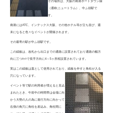
その場所は、大阪の南港ポートタウン線
（通称;ニュートラム）、中ふ頭駅で
す。
南港にはATC、インテックス大阪、その他ホテル等が立ち並び、週
末になると色々なイベントが開催されます。
その最寄の駅が中ふ頭駅です。
この縞板は、改札から出口までの通路に設置されており通路の幅方
向に三つｾｯﾄで長手方向に4～5ヶ所程設置されています。
実はこの縞板は蓋として使用されており、縞板を外すと角柱が入る
穴になっています。
イベント等で駅の利用者が増えると見込
まれたとき、午前中の時間帯は会場に向
かう大勢の人の為に進行方向に向かって
右側の角穴に角柱を差込み、角柱間に