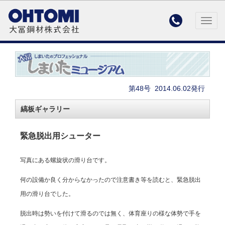

Togg
navig
第48号
2014.06.02発行
縞板ギャラリー
緊急脱出用シューター
写真にある螺旋状の滑り台です。
何の設備か良く分からなかったので注意書き等を読むと、緊急脱出
用の滑り台でした。
脱出時は勢いを付けて滑るのでは無く、体育座りの様な体勢で手を