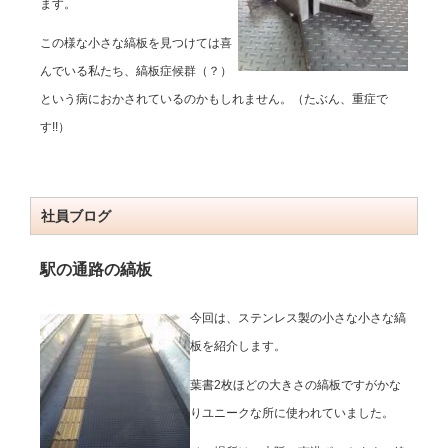
ます。
この様な小さな縞板を見つけては喜
んでいる私たち、縞板症候群（？）
という病におかされているのかもしれません。（たぶん、重症で
す!!）
社員ブログ
駅の通路の縞板
今回は、ステンレス製の小さな小さな縞
板を紹介します。
葉書2枚ほどの大きさの縞板ですがかな
りユニークな所に使われていました。