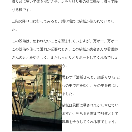
滑り台に突いて体を安定させ、足を尺取り虫の様に動かし滑って降
りる様です。
三階の降り口に行ってみると、踊り場には縞板が使われていまし
た。
この設備は、使われないことを望まれていますが、万が一、万が一
この設備を使って避難が必要なとき、この縞板が患者さんや看護師
さんの足元をやさしく、またしっかりとサポートしてくれるでしょ
う。
思わず「油断せんと、頑張りや!!」と
心の中で声を掛け、その場を後にし
ました。
縞板は風雨に曝されて少しサビてい
ますが、朽ちる直前まで毅然として
職務を全うしてくれる事でしょう。