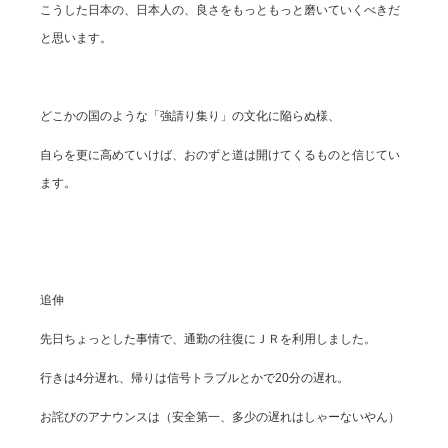
こうした日本の、日本人の、良さをもっともっと磨いていくべきだ
と思います。
どこかの国のような「強請り集り」の文化に陥らぬ様、
自らを更に高めていけば、おのずと道は開けてくるものと信じてい
ます。
追伸
先日ちょっとした事情で、通勤の往復にＪＲを利用しました。
行きは4分遅れ、帰りは信号トラブルとかで20分の遅れ。
お詫びのアナウンスは（安全第一、多少の遅れはしゃーないやん）