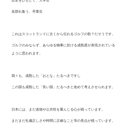
歴史をひもとく、大学生
友群れ集う、卒業生
これはスコットランドに古くから伝わるゴルフの歌？だそうです。
ゴルフのみならず、あらゆる物事に於ける成熟度が表現されている
ように思われます。
我々も、成熟した「おとな」たるべきですし
この国も成熟した「良い国」たるべきと改めて考えさせられます。
日本には、まだ道徳や公共性を重んじる心が残っています。
まだまだ礼儀正しさや時間に正確なこと等の美点が残っています。