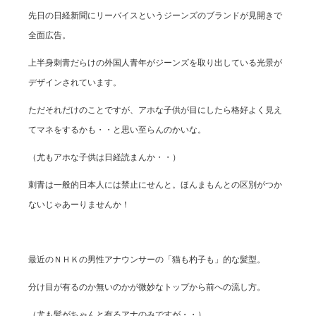
先日の日経新聞にリーバイスというジーンズのブランドが見開きで
全面広告。
上半身刺青だらけの外国人青年がジーンズを取り出している光景が
デザインされています。
ただそれだけのことですが、アホな子供が目にしたら格好よく見え
てマネをするかも・・と思い至らんのかいな。
（尤もアホな子供は日経読まんか・・）
刺青は一般的日本人には禁止にせんと。ほんまもんとの区別がつか
ないじゃあーりませんか！
最近のＮＨＫの男性アナウンサーの「猫も杓子も」的な髪型。
分け目が有るのか無いのかが微妙なトップから前への流し方。
（尤も髪がちゃんと有るアナのみですが・・）