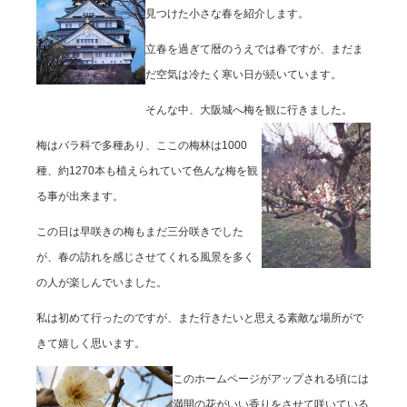
見つけた小さな春を紹介します。
立春を過ぎて暦のうえでは春ですが、まだま
だ空気は冷たく寒い日が続いています。
そんな中、大阪城へ梅を観に行きました。
梅はバラ科で多種あり、ここの梅林は1000
種、約1270本も植えられていて色んな梅を観
る事が出来ます。
この日は早咲きの梅もまだ三分咲きでした
が、春の訪れを感じさせてくれる風景を多く
の人が楽しんでいました。
私は初めて行ったのですが、また行きたいと思える素敵な場所がで
きて嬉しく思います。
このホームページがアップされる頃には
満開の花がいい香りをさせて咲いている