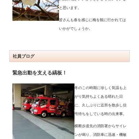
と思います。
皆さんも春を感じに梅を観に行かれては
いかがでしょうか。
社員ブログ
緊急出動を支える縞板！
冬のこの時期に珍しく気温も上
がり気持ちよくある晴れた日
に、久しぶりに近所を散歩し信
号待ちをしている時の出来事。
横断歩道先の消防署からサイレ
ンが鳴り、消防車に迅速・機敏