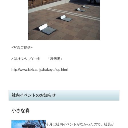
<写真ご提供>
パルセいいざか 様 「波来湯」
http://www.fckk.co.jp/hakoyu/top.html
社内イベントのお知らせ
小さな春
今月は社内イベントがなかったので、社員が