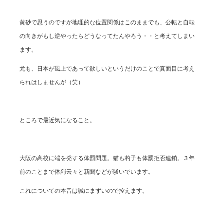
黄砂で思うのですが地理的な位置関係はこのままでも、公転と自転
の向きがもし逆やったらどうなってたんやろう・・と考えてしまい
ます。
尤も、日本が風上であって欲しいというだけのことで真面目に考え
られはしませんが（笑）
ところで最近気になること。
大阪の高校に端を発する体罰問題。猫も杓子も体罰拒否連鎖。３年
前のことまで体罰云々と新聞などが騒いでいます。
これについての本音は誠にまずいので控えます。