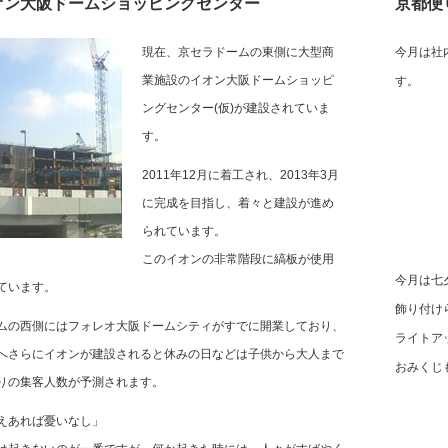
オン大阪ドームショッピングセンター
京都便
現在、京セラドームの東側に大型商
今月は社
業施設のイオン大阪ドームショッピ
す。
ングセンター(仮)が建設されていま
す。
2011年12月に着工され、2013年3月
に完成を目指し、着々と建設が進め
られています。
このイオンの非常階段に縞板が使用
今月は七
ています。
飾り付け
ムの西側にはフォレオ大阪ドームシティがすでに開業しており、
ライトア
へさらにイオンが建設されると休みの日などは子供から大人まで
おみくじ
りの集客人数が予測されます。
えあれば憂いなし」