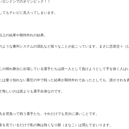
いロンドンでのオリンピック！！
してもテレビに見入ってしまいます。
以上の結果や期待外れの結果。
のような審判システムの混乱など様々なことが起こっています。まさに悲喜交々（
この晴れ舞台に出場している選手たちは誰一人として負けようとして手を抜く人は
には量り知れない重圧の中で戦った結果が期待外れであったとしても、誰がそれを
て悔しいのは誰よりも選手自身なのです。
丸を背負って戦う選手たち、それだけでも充分に凄いことです。
姿を見ているだけで私の胸は熱くなり眼（まなこ）は潤んでまいります。