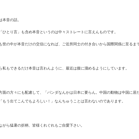
は本音の話。
「ひとり言」も含め本音というのは中々ストレートに言えんものです。
も世の中が本音だけの交信になれば、ご近所同士の付き合いから国際関係に至るま
ら私もできるだけ本音は言わんように、最近は腹に溜めるようにしています。
方面の方々にも配慮して、「パンダなんかは日本に要らん。中国の動物は中国に居
「もう出てこんでもよろしい！」なんちゅうことは言わないのであります。
ながら猛暑の折柄、皆様くれぐれもご自愛下さい。