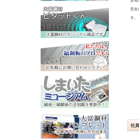
災害
安全
す。
社