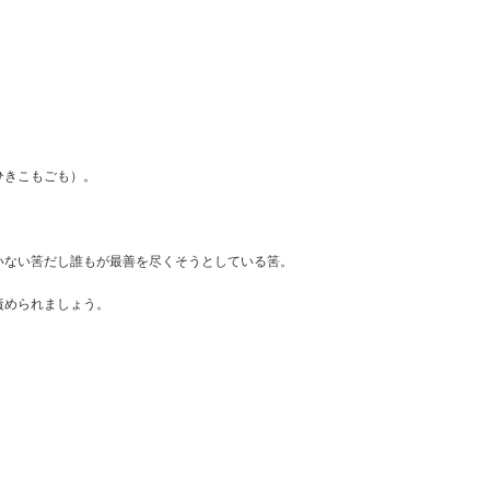
ひきこもごも）。
いない筈だし誰もが最善を尽くそうとしている筈。
責められましょう。