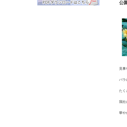
公
見事
バラ
たく
我社
華や