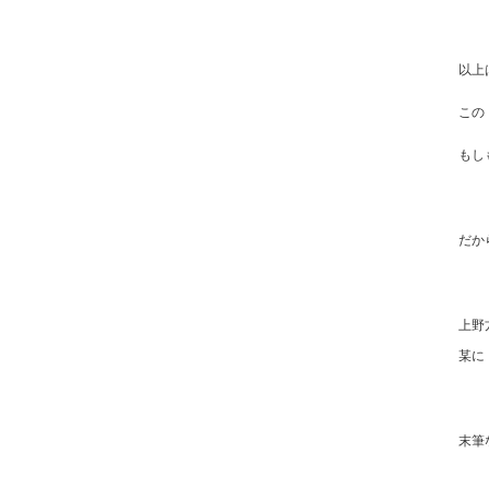
以上
この
もし
だか
上野
某に
末筆