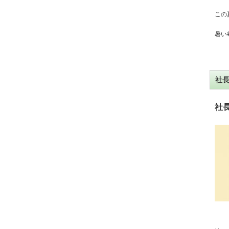
この
暑い
社
社