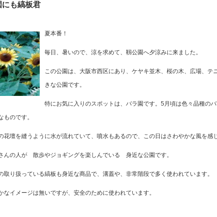
園にも縞板君
夏本番！
毎日、暑いので、涼を求めて、靱公園へ夕涼みに来ました。
この公園は、大阪市西区にあり、ケヤキ並木、桜の木、広場、テ
きな公園です。
特にお気に入りのスポットは、バラ園です。5月頃は色々品種のバ
なものです。
の花壇を縫うように水が流れていて、噴水もあるので、この日はさわやかな風を感
さんの人が 散歩やジョギングを楽しんでいる 身近な公園です。
の取り扱っている縞板も身近な商品で、溝蓋や、非常階段で多く使われています。
かなイメージは無いですが、安全のために使われています。