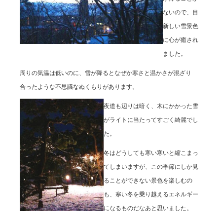
ないので、目
新しい雪景色
に心が癒され
ました。
周りの気温は低いのに、雪が降るとなぜか寒さと温かさが混ざり
合ったような不思議なぬくもりがあります。
夜道も辺りは暗く、木にかかった雪
がライトに当たってすごく綺麗でし
た。
冬はどうしても寒い寒いと縮こまっ
てしまいますが、この季節にしか見
ることができない景色を楽しむの
も、寒い冬を乗り越えるエネルギー
になるものだなあと思いました。