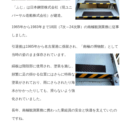
「ふじ」は日本鋼管株式会社（現ユニ
バーサル造船株式会社）が建造。
1965年から1983年まで18回（7次～24次隊）の南極観測業務に従事
しました。
引退後は1985年から名古屋港に係留され、「南極の博物館」として
当時の姿のまま保存されています。
縞板は階段部に使用され、塗装を施し、
頻繁に足の掛かる位置にはさらに特殊な
塗装がされており、雨にさらされたり海
水がかかったりしても、滑らないよう強
化されていました。
長年、南極観測業務に携わった乗組員の安全と快適を支えていたの
ですね。