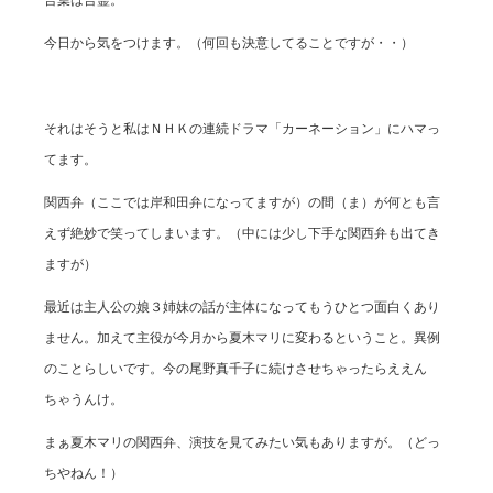
今日から気をつけます。（何回も決意してることですが・・）
それはそうと私はＮＨＫの連続ドラマ「カーネーション」にハマっ
てます。
関西弁（ここでは岸和田弁になってますが）の間（ま）が何とも言
えず絶妙で笑ってしまいます。（中には少し下手な関西弁も出てき
ますが）
最近は主人公の娘３姉妹の話が主体になってもうひとつ面白くあり
ません。加えて主役が今月から夏木マリに変わるということ。異例
のことらしいです。今の尾野真千子に続けさせちゃったらええん
ちゃうんけ。
まぁ夏木マリの関西弁、演技を見てみたい気もありますが。（どっ
ちやねん！）