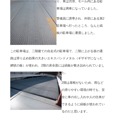
り、車は渋滞。モール内にある駐
車場は満車になっていました。
警備員に誘導され、外部にある第2
駐車場へ行ったところ、なんと縞
板の駐車場に遭遇しました。
この駐車場は、二階建ての自走式の駐車場で、二階に上がる坂の通
路は滑り止め効果の大きいエキスパンドメタル（ギザギザになった
網状の板）が使われ、2階の床全面には縞板が敷き詰められていまし
た。
2階は屋根がないため、雨など
の滑りやすい環境の時でも、安
全に車の出し入れや人の往来が
できるように縞板が使われてい
るのだと思います。