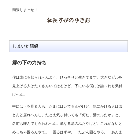
頑張りまっせ！
しまいた語録
縁の下の力持ち
僕は誰にも知られへんよう、ひっそりと生きてます。大きなビルを
見上げる人はたくさんいてはるけど、下にいる僕には誰～れも気付
けへん。
中には下を見る人も、たまにはいてるんやけど、気にかける人はほ
とんど居れへんし、たとえ気ぃ付いても「何だ、溝のふたか」と、
名前も呼んでもらわれへん。単なる溝のふたやけど、これがないと
めっちゃ困るんやで。…困るはずや。…たぶん困るやろ。…あんま