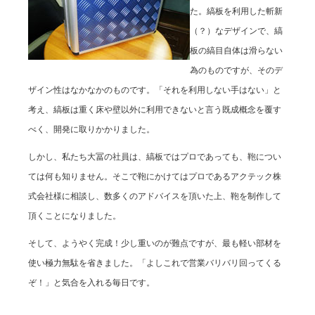
た。縞板を利用した斬新
（？）なデザインで、縞
板の縞目自体は滑らない
為のものですが、そのデ
ザイン性はなかなかのものです。「それを利用しない手はない」と
考え、縞板は重く床や壁以外に利用できないと言う既成概念を覆す
べく、開発に取りかかりました。
しかし、私たち大冨の社員は、縞板ではプロであっても、鞄につい
ては何も知りません。そこで鞄にかけてはプロであるアクテック株
式会社様に相談し、数多くのアドバイスを頂いた上、鞄を制作して
頂くことになりました。
そして、ようやく完成！少し重いのが難点ですが、最も軽い部材を
使い極力無駄を省きました。「よしこれで営業バリバリ回ってくる
ぞ！」と気合を入れる毎日です。