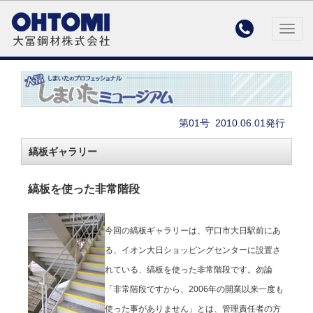

Togg
navig
第01号
2010.06.01発行
縞板ギャラリー
縞板を使った非常階段
今回の縞板ギャラリーは、守口市大日駅前にあ
る、イオン大日ショッピングセンターに設置さ
れている、縞板を使った非常階段です。勿論
「非常階段ですから、2006年の開業以来一度も
使った事がありません」とは、管理責任者の方